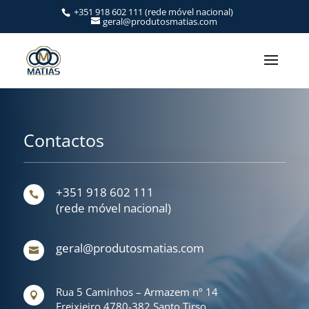
+351 918 602 111
(rede móvel nacional)
geral@produtosmatias.com
Contactos
+351 918 602 111

(rede móvel nacional)
geral@produtosmatias.com

Rua 5 Caminhos – Armazem nº 14

Freixieiro 4780-382 Santo Tirso